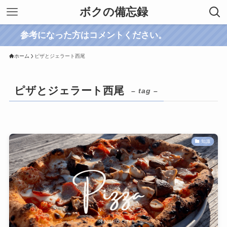
ボクの備忘録
参考になった方はコメントください。
ホーム
ピザとジェラート西尾
ピザとジェラート西尾
– tag –
知識