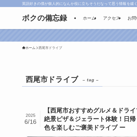
英語好きの僕が個人的になんか役に立ちそうだなって思う情報を緩
ボクの備忘録
ホーム
アクセス
お問
ホーム
西尾市ドライブ
西尾市ドライブ
– tag –
【西尾市おすすめグルメ＆ドライ
2025
絶景ピザ＆ジェラート体験！日帰
6/16
色を楽しむご褒美ドライブ ー