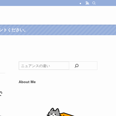
About Me
で