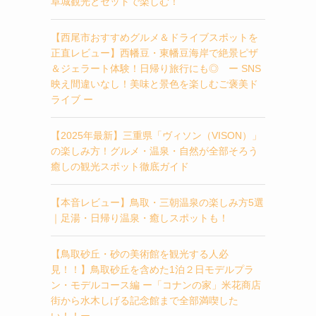
阜城観光とセットで楽しむ！
【西尾市おすすめグルメ＆ドライブスポットを
正直レビュー】西幡豆・東幡豆海岸で絶景ピザ
＆ジェラート体験！日帰り旅行にも◎ ー SNS
映え間違いなし！美味と景色を楽しむご褒美ド
ライブ ー
【2025年最新】三重県「ヴィソン（VISON）」
の楽しみ方！グルメ・温泉・自然が全部そろう
癒しの観光スポット徹底ガイド
【本音レビュー】鳥取・三朝温泉の楽しみ方5選
｜足湯・日帰り温泉・癒しスポットも！
【鳥取砂丘・砂の美術館を観光する人必
見！！】鳥取砂丘を含めた1泊２日モデルプラ
ン・モデルコース編 ー「コナンの家」米花商店
街から水木しげる記念館まで全部満喫した