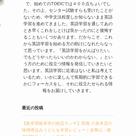
で、始めてのTOEICでは４００点ちょいでし
た。その上、センター試験すらも受けたことが
ないため、中学文法程度しか知らないまま英語
学習を進めてきました。英語学習を通してあの
を
とき早くこれをしとけば良かったのにと後悔す
ることもいくつかあります。だからこそ、これ
から英語学習を始める方の助けになれたらなっ
て思っています。『英語学習をがんばりたい。
でもどうやったらいいのかわからない。』とい
う方のために役立つ情報を発信していきたいと
思います。英語学習に近道はないと私は考えて
いるため、いかに楽しんで長期的に学習できる
かにフォーカスをし、それに役立たせられる情
報をお届けしていきます。
最近の投稿
【岐阜県岐阜市の絶品ランチ】田毎 六条本店の
味噌煮込みうどんを本音レビュー｜金華山・岐