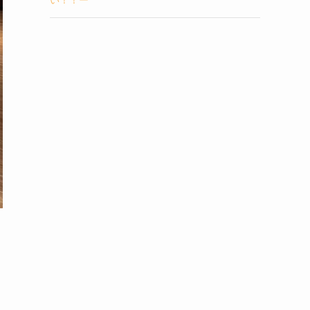
い！！ー
ま