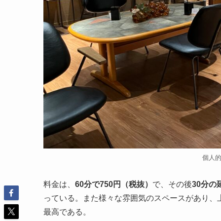
個人
料金は、
60分で750円（税抜）
で、その後
30分の
っている。また様々な雰囲気のスペースがあり、
最高である。