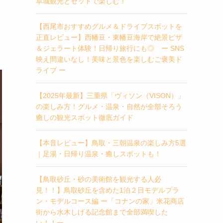
阜城観光とセットで楽しむ！
【西尾市おすすめグルメ＆ドライブスポットを
正直レビュー】西幡豆・東幡豆海岸で絶景ピザ
＆ジェラート体験！日帰り旅行にも◎ ー SNS
映え間違いなし！美味と景色を楽しむご褒美ド
ライブ ー
【2025年最新】三重県「ヴィソン（VISON）」
の楽しみ方！グルメ・温泉・自然が全部そろう
癒しの観光スポット徹底ガイド
【本音レビュー】鳥取・三朝温泉の楽しみ方5選
｜足湯・日帰り温泉・癒しスポットも！
【鳥取砂丘・砂の美術館を観光する人必
見！！】鳥取砂丘を含めた1泊２日モデルプラ
ン・モデルコース編 ー「コナンの家」米花商店
街から水木しげる記念館まで全部満喫した