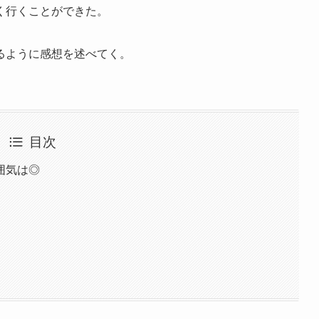
く行くことができた。
るように感想を述べてく。
目次
囲気は◎