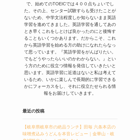
で、始めてのTOEICでは４００点ちょいでし
た。その上、センター試験すらも受けたことが
ないため、中学文法程度しか知らないまま英語
学習を進めてきました。英語学習を通してあの
とき早くこれをしとけば良かったのにと後悔す
ることもいくつかあります。だからこそ、これ
から英語学習を始める方の助けになれたらなっ
て思っています。『英語学習をがんばりたい。
でもどうやったらいいのかわからない。』とい
う方のために役立つ情報を発信していきたいと
思います。英語学習に近道はないと私は考えて
いるため、いかに楽しんで長期的に学習できる
かにフォーカスをし、それに役立たせられる情
報をお届けしていきます。
最近の投稿
【岐阜県岐阜市の絶品ランチ】田毎 六条本店の
味噌煮込みうどんを本音レビュー｜金華山・岐