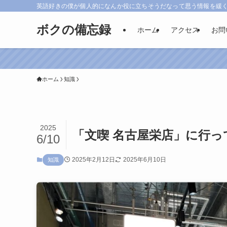
英語好きの僕が個人的になんか役に立ちそうだなって思う情報を緩
ボクの備忘録
ホーム
アクセス
お問
参考にな
ホーム
知識
2025
「文喫 名古屋栄店」に行っ
6/10
2025年2月12日
2025年6月10日
知識